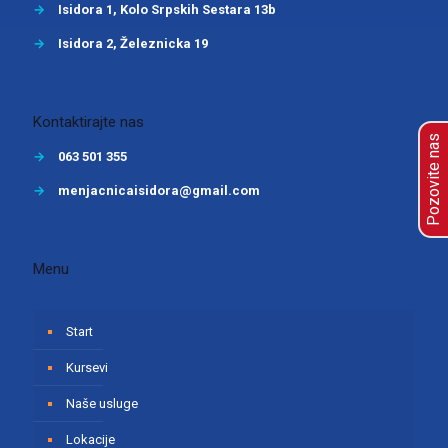
→
Isidora 1, Kolo Srpskih Sestara 13b
→
Isidora 2, Železnicka 19
Kontaktirajte nas
Pozovite nas
→
063 501 355
→
menjacnicaisidora@gmail.com
Menu
Start
Kursevi
Naše usluge
Lokacije