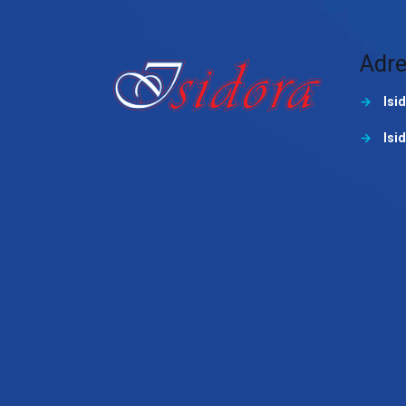
Adre
→
Isi
→
Isi