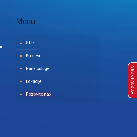
Menu
Start
om
Kursevi
Naše usluge
Pozovite nas
Lokacije
Pozovite nas