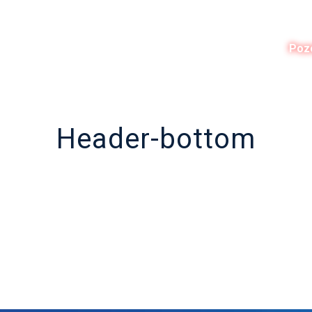
Start
Kursevi
Naše usluge
Lokacije
Poz
Header-bottom