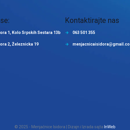
se:
Kontaktirajte nas
dora 1, Kolo Srpskih Sestara 13b
→
063 501 355
dora 2, Železnicka 19
→
menjacnicaisidora@gmail.c
© 2025 - Menjačnice Isidora | Dizajn i Izrada sajta
InWeb