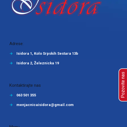
Adrese:
→
Isidora 1, Kolo Srpskih Sestara 13b
→
Isidora 2, Železnicka 19
Pozovite nas
Kontaktirajte nas
→
063 501 355
→
menjacnicaisidora@gmail.com